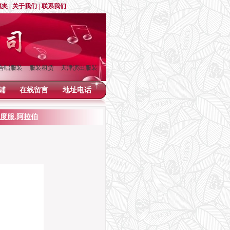
藏夹
|
关于我们
|
联系我们
合唱服装
服装租赁
天津演出服装
铺
在线留言
地址电话
印度服.阿拉伯