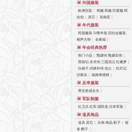
外国服装
欧洲宫廷
|
韩服.和服.印度服.阿
拉伯
|
其它
|
东南亚
|
年代服装
民国服装.54青年装.旧社会服装.
相声大褂
|
全家福
|
年会经典热荐
热门小品
|
甄嬛传.甄嬛后传
|
西游记.水浒传.三国演义.红楼梦
|
白娘子.武林外传.包公
|
红灯记.
沙家浜
|
福禄寿禧财
|
反串服装
男生扮成女生
|
军队制服
红卫兵.红军.国民党.日本军装
|
道具饰品
道具.其它
|
头饰.饰品.鞋子
|
假
发.帽子.
|