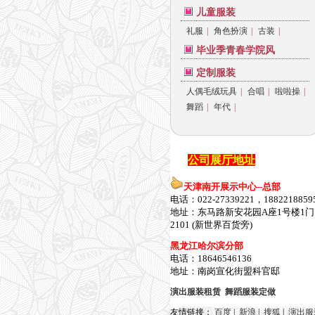
儿童服装
礼服
|
角色扮演
|
古装
|
毕业季青春学院风
定制服装
人偶毛绒玩具
|
合唱
|
啦啦操
|
舞蹈
|
年代
|
公司展厅地址
天津南开
展示中心
--总部
电话：022-27339221，1882218859
 地址：东马路新安花园A座1号楼1门
2101 (新世界百货旁)
黑龙江哈尔滨分部
电话：18646546136
地址：南岗宣化街盟科官邸
演出服装租赁
舞蹈服装
定做
友情链接：
百度
|
新浪
|
搜狐
|
演出服