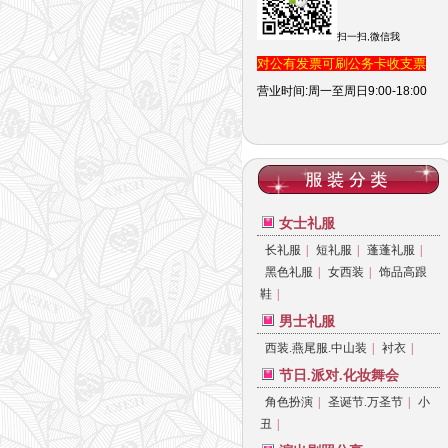
扫一扫,微信我
对公有发票可刷公务卡收支票
营业时间:周一至周日9:00-18:00
女士礼服
长礼服
|
短礼服
|
蓬蓬礼服
|
黑色礼服
|
女西装
|
饰品高跟
鞋
|
男士礼服
西装.燕尾服.中山装
|
衬衣
|
节日.派对.化妆舞会
角色扮演
|
圣诞节.万圣节
|
小
丑
|