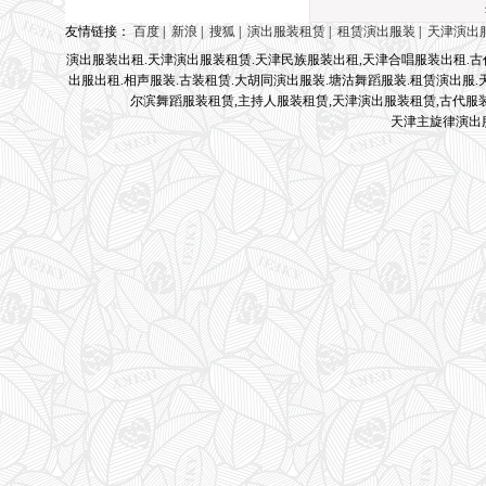
友情链接：
百度
|
新浪
|
搜狐
|
演出服装租赁
|
租赁演出服装
|
天津演出
演出服装出租.天津演出服装租赁.天津民族服装出租,天津合唱服装出租.古
出服出租.相声服装.古装租赁.大胡同演出服装.塘沽舞蹈服装.租赁演出服.
尔滨舞蹈服装租赁,主持人服装租赁,天津演出服装租赁,古代服
天津主旋律演出