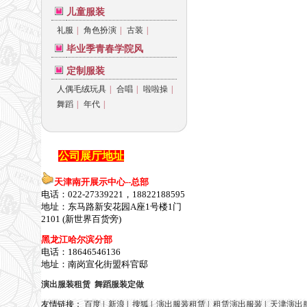
儿童服装
礼服
|
角色扮演
|
古装
|
毕业季青春学院风
定制服装
人偶毛绒玩具
|
合唱
|
啦啦操
|
舞蹈
|
年代
|
公司展厅地址
天津南开
展示中心
--总部
电话：022-27339221，18822188595
地址：东马路新安花园A座1号楼1门
2101 (新世界百货旁)
黑龙江哈尔滨分部
电话：18646546136
地址：南岗宣化街盟科官邸
演出服装租赁
舞蹈服装
定做
友情链接：
百度
|
新浪
|
搜狐
|
演出服装租赁
|
租赁演出服装
|
天津演出